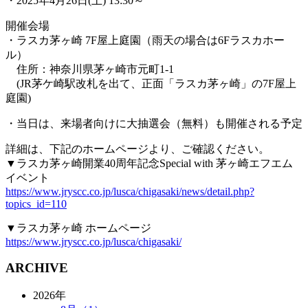
・2025年4月26日(土) 13:30～
開催会場
・ラスカ茅ヶ崎 7F屋上庭園（雨天の場合は6Fラスカホー
ル）
住所：神奈川県茅ヶ崎市元町1-1
(JR茅ケ崎駅改札を出て、正面「ラスカ茅ヶ崎」の7F屋上
庭園)
・当日は、来場者向けに大抽選会（無料）も開催される予定
詳細は、下記のホームページより、ご確認ください。
▼ラスカ茅ヶ崎開業40周年記念Special with 茅ヶ崎エフエム
イベント
https://www.jryscc.co.jp/lusca/chigasaki/news/detail.php?
topics_id=110
▼ラスカ茅ヶ崎 ホームページ
https://www.jryscc.co.jp/lusca/chigasaki/
ARCHIVE
2026年