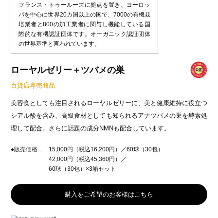
フランス・トゥールーズに拠点を置き、ヨーロッ
パを中心に世界20カ国以上の国で、7000の有機栽
培業者と800の加工業者に関与し機能している国
際的な有機認証団体です。オーガニック認証団体
の世界基準と言われています。
ローヤルゼリー＋ツバメの巣
百貨店専売商品
美容食としても注目されるローヤルゼリーに、美と健康維持に役立つ
シアル酸を含み、高級食材としても知られるアナツバメの巣を酵素処
理して配合。さらに話題の成分NMNも配合しています。
●販売価格…
15,000円（税込16,200円）／60球（30包）
42,000円（税込45,360円）／
60球（30包）×3箱セット
購入をご希望のお客様はこちら