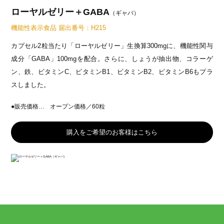
植物発酵エキスとはどんなもの？
ローヤルゼリー＋GABA
（ギャバ）
NEWS
機能性表示食品 届出番号：H215
カプセル2粒当たり「ローヤルゼリー」生換算300mgに、機能性関与
お客様窓口
成分「GABA」100mgを配合。さらに、しょうが抽出物、コラーゲ
プライバシーポリシー
ン、鉄、ビタミンC、ビタミンB1、ビタミンB2、ビタミンB6もプラ
スしました。
●販売価格…
オープン価格／60粒
購入をご希望のお客様はこちら