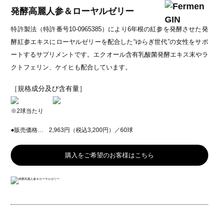
プロポリスキャンディー
発酵高麗人参＆ローヤルゼリー
プロポリスキャンディー取り扱い店舗
特許製法（特許番号10-0965385）により6年根の紅参を発酵させた発
プロポリスアンバサダー
酵紅参エキスにローヤルゼリーを配合した“ゆらぎ世代”の女性をサポ
ートするサプリメントです。エクオール含有乳酸菌発酵エキス末やラ
クトフェリン、ケイヒも配合しています。
Media・活動
雑誌掲載記事
［規格成分及び含有量］
社会貢献活動
※2球当たり
企業情報
●販売価格…
2,963円（税込3,200円）／60球
会社案内ダウンロード
購入をご希望のお客様はこちら
バーチャル工場見学
こだわりの原材料
プロポリスとはどんなもの？
ローヤルゼリーとはどんなもの？