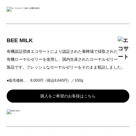
トップページ
森川健康堂ストーリー
商品情報
BEE MILK
プロポリス
有機認証団体エコサートにより認証された養蜂場で採取された
ローヤルゼリー
有機ローヤルゼリーを使用し、国内生産されたローヤルゼリー
植物発酵食品
製品です。フレッシュなローヤルゼリーをそのまま瓶詰しました。
その他の健康補助食品
●販売価格…
8,000円（税込8,640円）／100g
こども向けサプリ
取り扱い店舗一覧
購入をご希望のお客様はこちら
サプリメント全般取り扱い店舗
セール・イベント情報
ふるさと納税