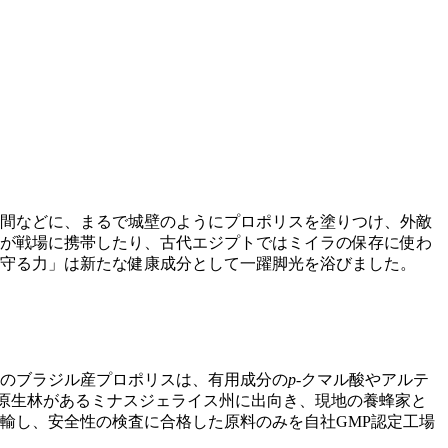
間などに、まるで城壁のようにプロポリスを塗りつけ、外敵
が戦場に携帯したり、古代エジプトではミイラの保存に使わ
「守る力」は新たな健康成分として一躍脚光を浴びました。
のブラジル産プロポリスは、有用成分の
p
-クマル酸やアルテ
原生林があるミナスジェライス州に出向き、現地の養蜂家と
輸し、安全性の検査に合格した原料のみを自社GMP認定工場