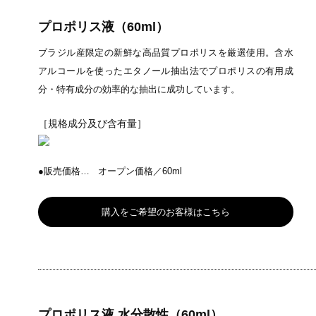
プロポリス液（60ml）
ブラジル産限定の新鮮な高品質プロポリスを厳選使用。含水
アルコールを使ったエタノール抽出法でプロポリスの有用成
分・特有成分の効率的な抽出に成功しています。
［規格成分及び含有量］
●販売価格…
オープン価格／60ml
購入をご希望のお客様はこちら
プロポリス液 水分散性（60ml）